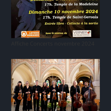
Affiche Concerts novembre 2024